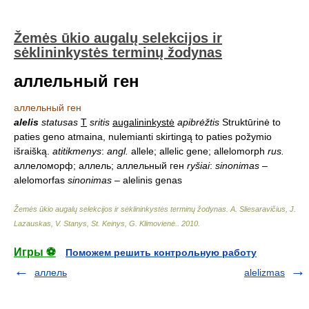
Žemės ūkio augalų selekcijos ir
sėklininkystės terminų žodynas
аллельный ген
аллельный ген
alelis
statusas
T
sritis
augalininkystė
apibrėžtis
Struktūrinė to
paties geno atmaina, nulemianti skirtingą to paties požymio
išraišką.
atitikmenys
:
angl.
allele; allelic gene; allelomorph
rus.
аллеломорф; аллель; аллельный ген
ryšiai
:
sinonimas
–
alelomorfas
sinonimas
– alelinis genas
Žemės ūkio augalų selekcijos ir sėklininkystės terminų žodynas
.
A. Sliesaravičius, J.
Lazauskas, V. Stanys, St. Keinys, G. Klimovienė.
.
2010
.
Игры ⚽
Поможем решить контрольную работу
аллель
alelizmas