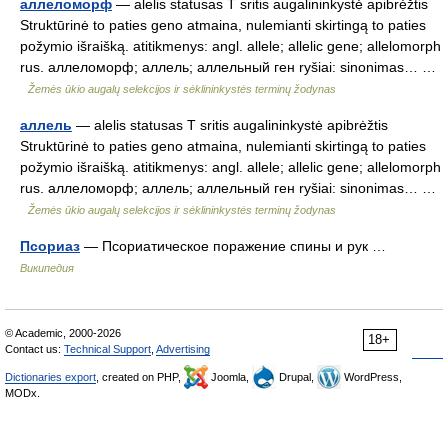
аллеломорф
— alelis statusas T sritis augalininkystė apibrėžtis
Struktūrinė to paties geno atmaina, nulemianti skirtingą to paties
požymio išraišką. atitikmenys: angl. allele; allelic gene; allelomorph
rus. аллеломорф; аллель; аллельный ген ryšiai: sinonimas… …
Žemės ūkio augalų selekcijos ir sėklininkystės terminų žodynas
аллель
— alelis statusas T sritis augalininkystė apibrėžtis
Struktūrinė to paties geno atmaina, nulemianti skirtingą to paties
požymio išraišką. atitikmenys: angl. allele; allelic gene; allelomorph
rus. аллеломорф; аллель; аллельный ген ryšiai: sinonimas… …
Žemės ūkio augalų selekcijos ir sėklininkystės terminų žodynas
Псориаз
— Псориатическое поражение спины и рук …
Википедия
© Academic, 2000-2026
18+
Contact us:
Technical Support
,
Advertising
Dictionaries export
, created on PHP,
Joomla,
Drupal,
WordPress,
MODx.