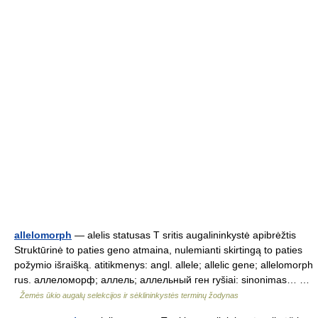
allelomorph
— alelis statusas T sritis augalininkystė apibrėžtis
Struktūrinė to paties geno atmaina, nulemianti skirtingą to paties
požymio išraišką. atitikmenys: angl. allele; allelic gene; allelomorph
rus. аллеломорф; аллель; аллельный ген ryšiai: sinonimas… …
Žemės ūkio augalų selekcijos ir sėklininkystės terminų žodynas