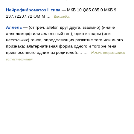
Нейрофиброматоз II типа
— МКБ 10 Q85.085.0 МКБ 9
237.72237.72 OMIM …
Википедия
Аллель
— (от греч. allelon друг друга, взаимно) (иначе
аллеломорф или аллельный ген), один из пары (или
нескольких) генов, определяющих развитие того или иного
признака; альтернативная форма одного и того же гена,
привнесенного одним из родителей.… …
Начала современного
естествознания